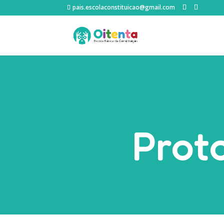
pais.escolaconstituicao@gmail.com
Prot