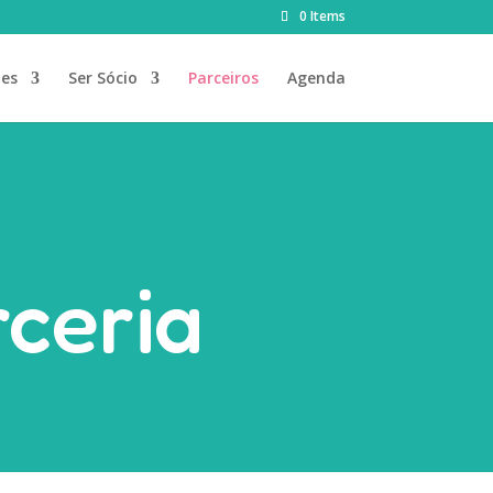
0 Items
des
Ser Sócio
Parceiros
Agenda
ceria