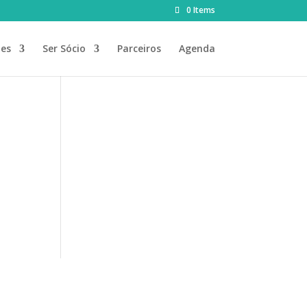
0 Items
des
Ser Sócio
Parceiros
Agenda