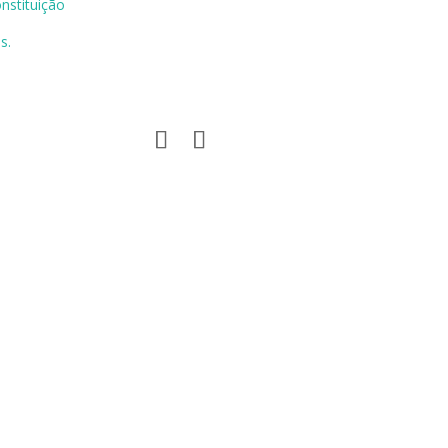
nstituição
es
.