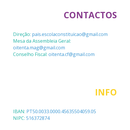
CONTACTOS
Direção:
pais.escolaconstituicao@gmail.com
Mesa da Assembleia Geral:
oitenta.mag@gmail.com
Conselho Fiscal:
oitenta.cf@gmail.com
INFO
IBAN:
PT50.0033.0000.45635504059.05
NIPC:
516372874