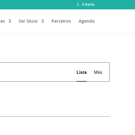
0 Items
des
Ser Sócio
Parceiros
Agenda
Navegação
de
Lista
Mês
visualização
de
Evento