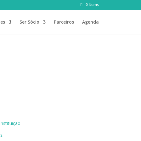
0 Items
des
Ser Sócio
Parceiros
Agenda
nstituição
es
.